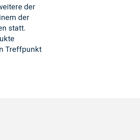
weitere der
einem der
n statt.
ukte
n Treffpunkt