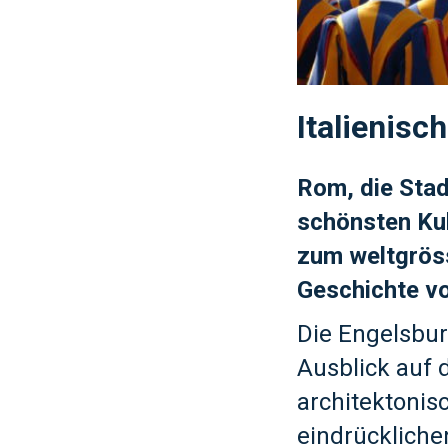
Italienisc
Rom, die Stad
schönsten Kul
zum weltgrös
Geschichte vo
Die Engelsbur
Ausblick auf d
architektonis
eindrückliche