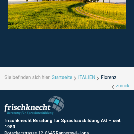
Sie befinden sich hier:
Startseite
ITALIEN
Florenz
zurück
frischknecht Beratung für Sprachausbildung AG
–
seit
1983
Rotackerstrasse 12, 8645 Rapperswil-Jona